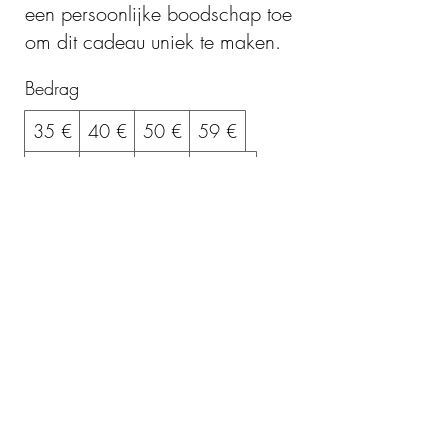
een persoonlijke boodschap toe
om dit cadeau uniek te maken.
Bedrag
35 €
40 €
50 €
59 €
65 €
70 €
80 €
120 €
130 €
Ander bedrag
Hoeveelheid
Nu kopen