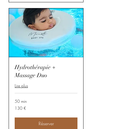
Hydrothérapie +
Massage Duo
Lire plus
50 min
130
130 €
euros
Réserver