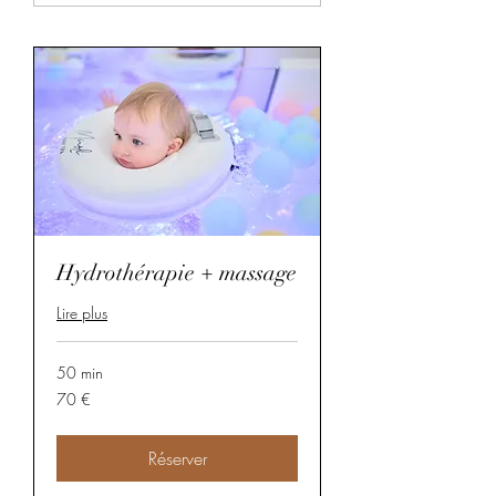
Hydrothérapie + massage
Lire plus
50 min
70
70 €
euros
Réserver