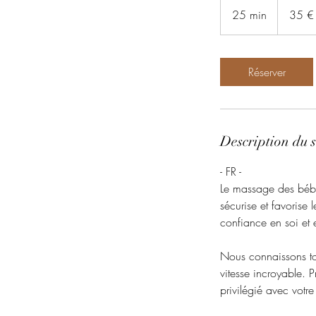
euros
25 min
2
35 €
5
m
i
Réserver
n
Description du s
- FR -
Le massage des bébés
sécurise et favorise 
confiance en soi et e
Nous connaissons tou
vitesse incroyable. 
privilégié avec votr