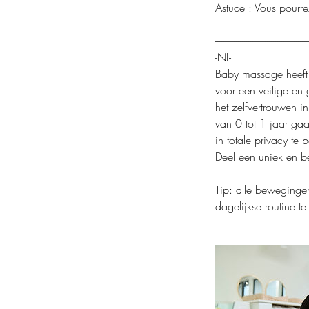
Astuce : Vous pourre
---------------------------------------------
-NL-
Baby massage heeft ve
voor een veilige en
het zelfvertrouwen 
van 0 tot 1 jaar ga
in totale privacy te 
Deel een uniek en b
Tip: alle bewegingen