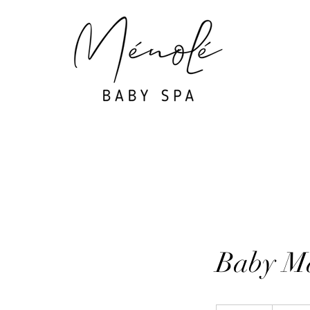
Baby M
35