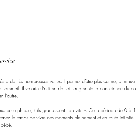
ervice
 a de très nombreuses vertus. Il permet d’être plus calme, diminue l
le sommeil. Il valorise l’estime de soi, augmente la conscience du co
n l’autre.
s cette phrase, « ils grandissent trop vite ». Cette période de 0 à
Prenez le temps de vivre ces moments pleinement et en toute intimité
e bébé.