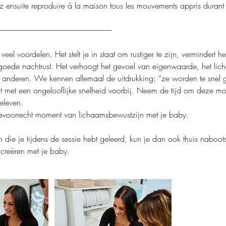
z ensuite reproduire à la maison tous les mouvements appris durant
--------------------------------------------------------------------------
el voordelen. Het stelt je in staat om rustiger te zijn, vermindert he
 goede nachtrust. Het verhoogt het gevoel van eigenwaarde, het li
in anderen. We kennen allemaal de uitdrukking: “ze worden te snel 
at met een ongelooflijke snelheid voorbij. Neem de tijd om deze m
beleven.
evoorrecht moment van lichaamsbewustzijn met je baby.
 die je tijdens de sessie hebt geleerd, kun je dan ook thuis naboo