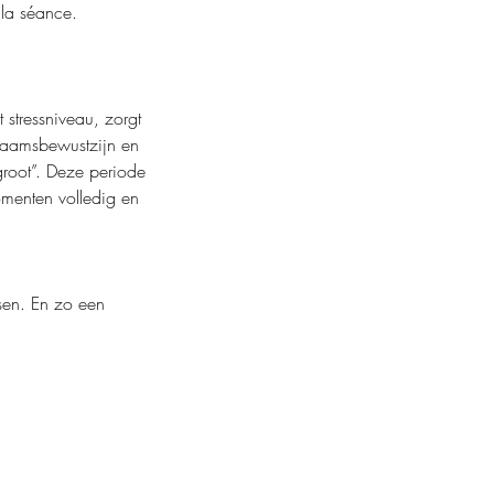
 la séance.
t stressniveau, zorgt
chaamsbewustzijn en
groot”. Deze periode
omenten volledig en
tsen. En zo een