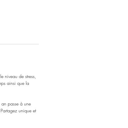
e niveau de stress,
rps ainsi que la
 1 an passe à une
. Partagez unique et